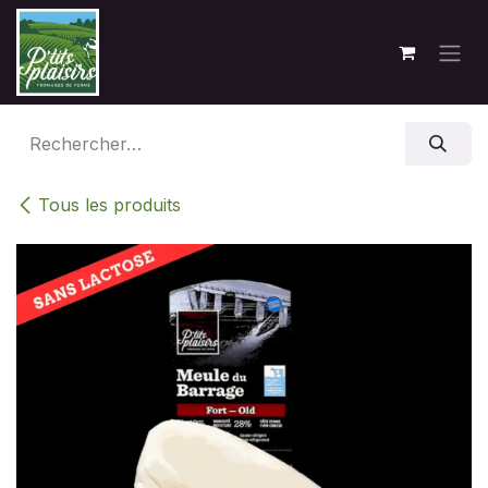
Se rendre au contenu
Tous les produits